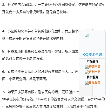
3、签了购房合同以后，一定要尽快办理网签备案，这样能够好的避免
开发商一房多卖的情况出现，避免自己被坑。
4、小区的绿化率并不单纯的指绿化面积，而是整个小区的绿地率，很
多一楼房子的庭院其实也是在绿化率内的。
5、有些城市的商贷转公积金能省不少钱，所以如果后期换工作给交金
QQ技术咨询
QQ技术咨询
的话可以转换一下房贷方式。
产品咨询
产品咨询
6、看房子不要只看小区的地理位置和房子大小，还要看房子的户型
售后服务
售后服务
图、小区规划图、单元平面图。
7、如果买房预算有限，刚需买房的话，更好 选89㎡的小三房；因为
90平是契税的分界线，90平以下的首套房可以少交契税；另外89平的
小三房刚好够一家三代人暂时过度居住的，以后想转手也很方便。