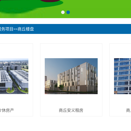
服务项目
商丘楼盘
>>
介休房产
商丘安义租房
商