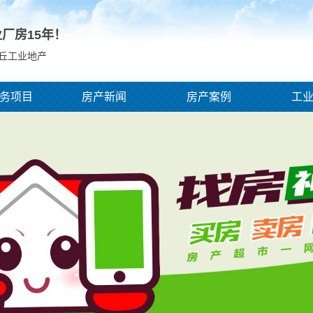
业厂房
15
年！
商丘工业地产
务项目
房产新闻
房产案例
工